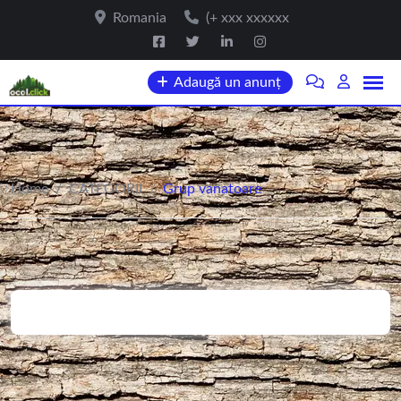
Romania
(+ xxx xxxxxx
Adaugă un anunț
Home
/
CATEGORII
/
Grup vanatoare