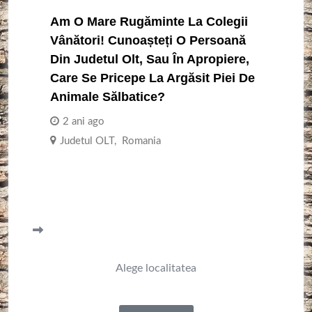
Am O Mare Rugăminte La Colegii
Vânători! Cunoașteți O Persoană
Din Judetul Olt, Sau În Apropiere,
Care Se Pricepe La Argăsit Piei De
Animale Sălbatice?
2 ani ago
Judetul OLT
,
Romania
Alege localitatea