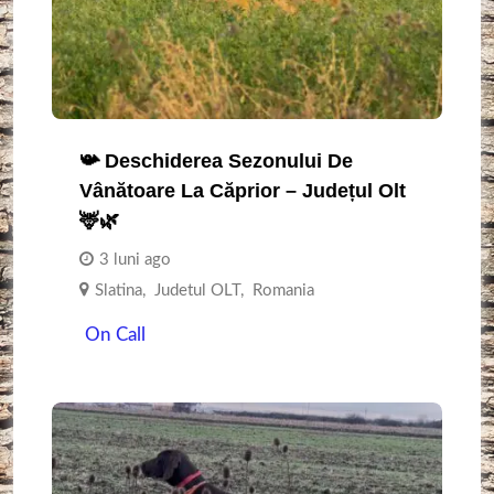
📯 Deschiderea Sezonului De
Vânătoare La Căprior – Județul Olt
🦌🌿
3 luni ago
Slatina
,
Judetul OLT
,
Romania
On Call