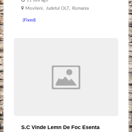
11 luni ago
Movileni
,
Judetul OLT
,
Romania
(Fixed)
S.c Vinde Lemn De Foc Esenta