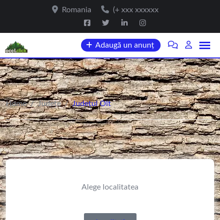
Romania
(+ xxx xxxxxx
Adaugă un anunț
Home
/
Județe
/
Județul Olt
Alege localitatea