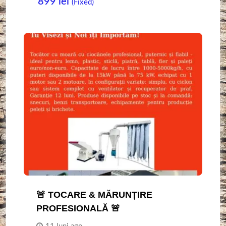
899
lei
(Fixed)
🚨 TOCARE & MĂRUNȚIRE
PROFESIONALĂ 🚨