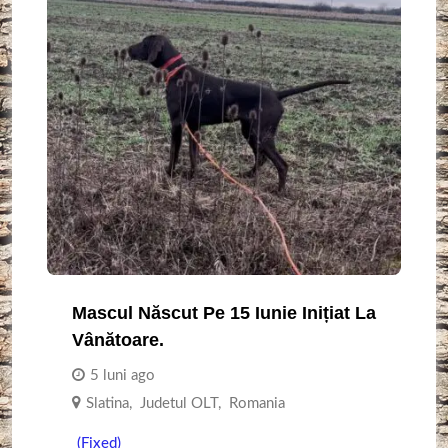
Mascul Născut Pe 15 Iunie Inițiat La
Vânătoare.
5 luni ago
Slatina
,
Judetul OLT
,
Romania
(Fixed)