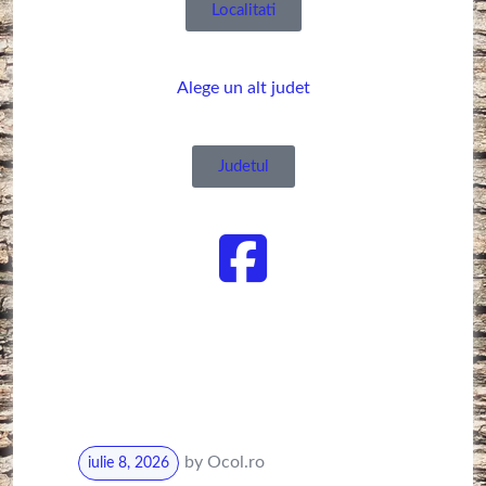
Localitati
Alege un alt judet
Judetul
by
Ocol.ro
iulie 8, 2026