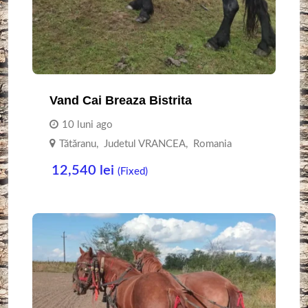
Vand Cai Breaza Bistrita
10 luni ago
Tătăranu
,
Judetul VRANCEA
,
Romania
12,540
lei
(Fixed)