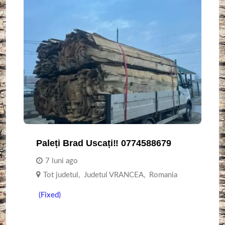
Paleți Brad Uscați‼️ 0774588679
7 luni ago
Tot judetul
,
Judetul VRANCEA
,
Romania
(Fixed)