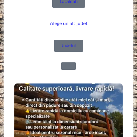
Localitati
Alege un alt judet
Judetul