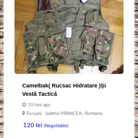
Camelbak( Rucsac Hidratare )și
Vestă Tactică
10 luni ago
Focşani
,
Judetul VRANCEA
,
Romania
120
lei
(Negotiable)