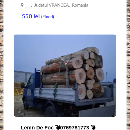
___
,
Judetul VRANCEA
,
Romania
550
lei
(Fixed)
Lemn De Foc 💣0769781773 💣