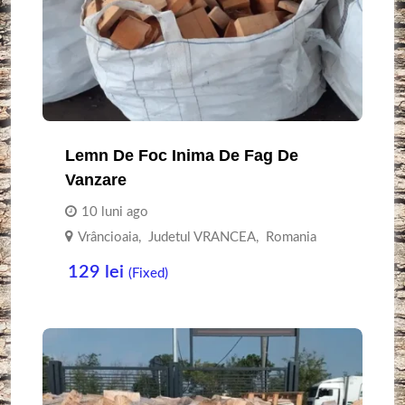
Lemn De Foc Inima De Fag De
Vanzare
10 luni ago
Vrâncioaia
,
Judetul VRANCEA
,
Romania
129
lei
(Fixed)