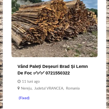
Vând Paleți Deșeuri Brad Și Lemn
De Foc ✅️✅️✅️ 0721550322
11 luni ago
Nereju
,
Judetul VRANCEA
,
Romania
(Fixed)