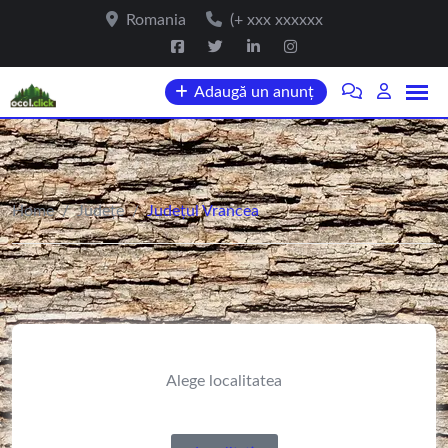
Romania
(+ xxx xxxxxx
Adaugă un anunț
Home
/
Județe
/
Județul Vrancea
Alege localitatea