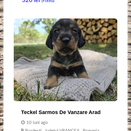
320
lei
(Fixed)
Teckel Sarmos De Vanzare Arad
10 luni ago
Bordești
,
Judetul VRANCEA
,
Romania