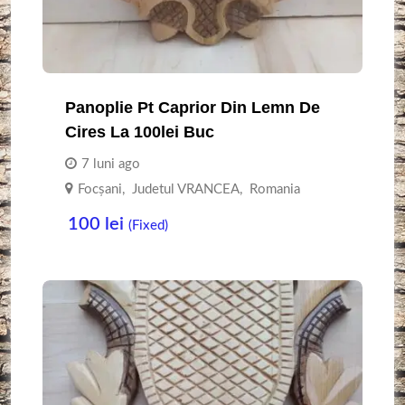
Panoplie Pt Caprior Din Lemn De
Cires La 100lei Buc
7 luni ago
Focşani
,
Judetul VRANCEA
,
Romania
100
lei
(Fixed)