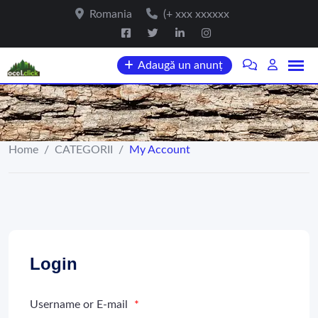
Skip
Romania
(+ xxx xxxxxx
to
content
Adaugă un anunț
Home
/
CATEGORII
/
My Account
Login
Username or E-mail
*