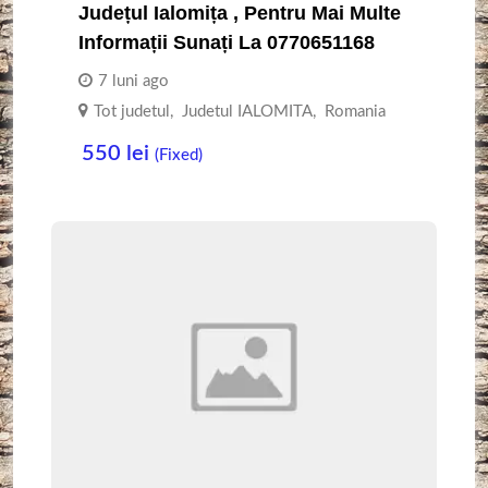
Județul Ialomița , Pentru Mai Multe
Informații Sunați La 0770651168
7 luni ago
Tot judetul
,
Judetul IALOMITA
,
Romania
550
lei
(Fixed)