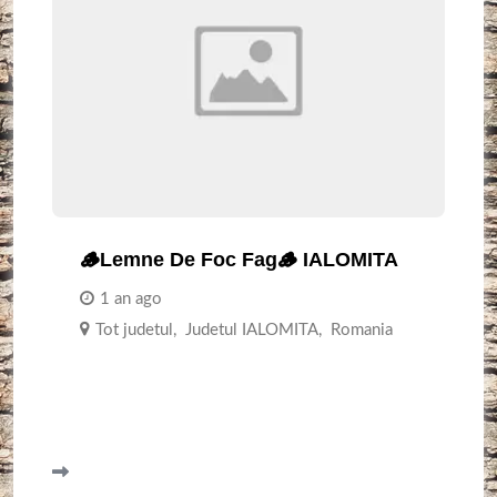
🪵Lemne De Foc Fag🪵 IALOMITA
1 an ago
Tot judetul
,
Judetul IALOMITA
,
Romania