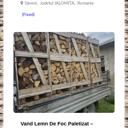
Săveni
,
Judetul IALOMITA
,
Romania
(Fixed)
Vand Lemn De Foc Paletizat –