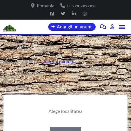
Romania
(+ xxx xxxxxx
Adaugă un anunț
Home
/
Județe
/
Județul Ialomița
Alege localitatea