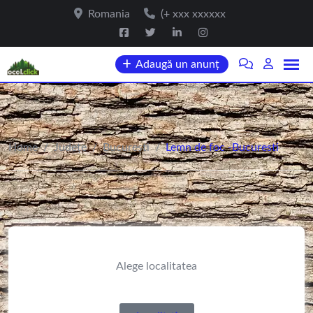
Romania
(+ xxx xxxxxx
Adaugă un anunț
Home
/
Județe
/
Bucureşti
/
Lemn de foc -Bucuresti
Alege localitatea