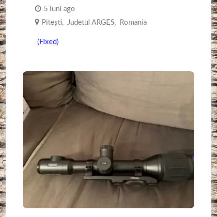
5 luni ago
Piteşti
,
Judetul ARGES
,
Romania
(Fixed)