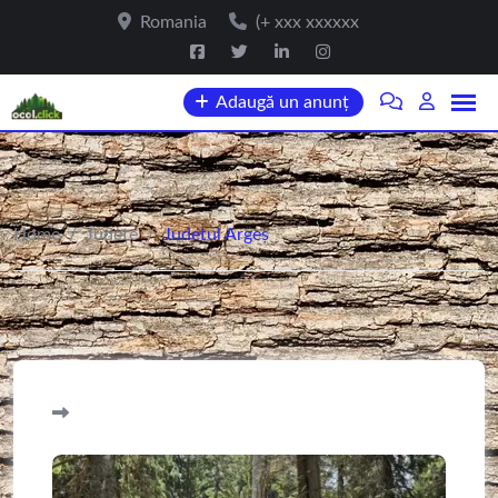
Romania
(+ xxx xxxxxx
Adaugă un anunț
Home
/
Județe
/
Județul Argeș