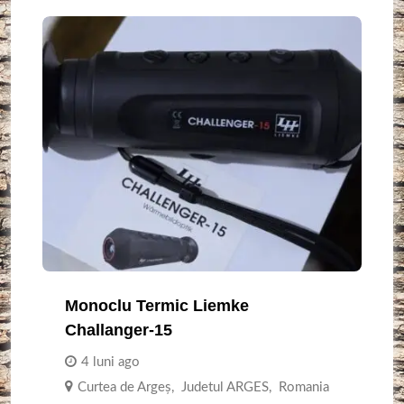
Monoclu Termic Liemke
Challanger-15
4 luni ago
Curtea de Argeş
,
Judetul ARGES
,
Romania