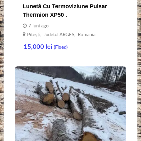
Lunetă Cu Termoviziune Pulsar
Thermion XP50 .
7 luni ago
Piteşti
,
Judetul ARGES
,
Romania
15,000
lei
(Fixed)