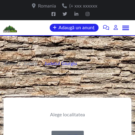
Romania
(+ xxx xxxxxx
Adaugă un anunț
Home
/
Județe
/
Județul Giurgiu
Alege localitatea