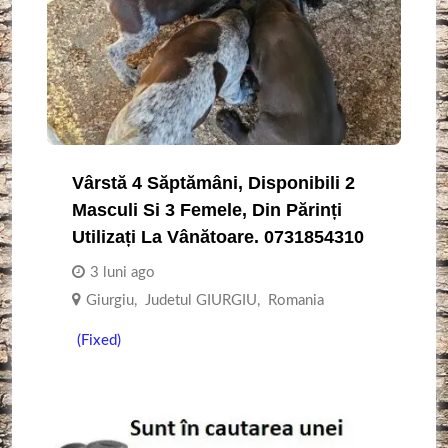
Vârstă 4 Săptămâni, Disponibili 2
Masculi Si 3 Femele, Din Părinți
Utilizați La Vânătoare. 0731854310
3 luni ago
Giurgiu
,
Judetul GIURGIU
,
Romania
(Fixed)