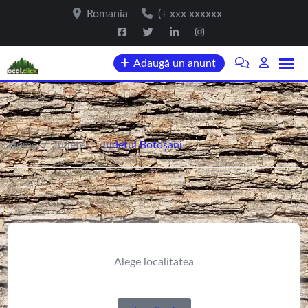
Romania
(+ xxx xxxxxx
Adaugă un anunț
Home
/
Județe
/
Județul Botoșani
Alege localitatea