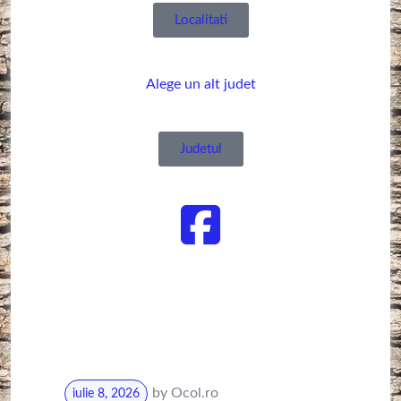
Localitati
Alege un alt judet
Judetul
by
Ocol.ro
iulie 8, 2026