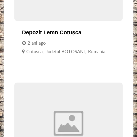
Depozit Lemn Coțușca
2 ani ago
Coțușca
,
Judetul BOTOSANI
,
Romania