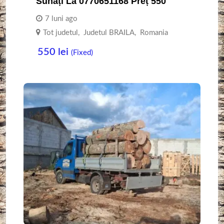
Sunați La 0770651168 Preț 550
7 luni ago
Tot judetul
,
Judetul BRAILA
,
Romania
550
lei
(Fixed)