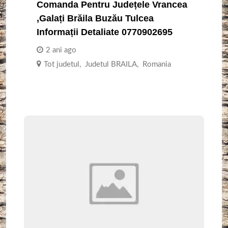
Comanda Pentru Județele Vrancea
,Galați Brăila Buzău Tulcea
Informații Detaliate 0770902695
2 ani ago
Tot judetul
,
Judetul BRAILA
,
Romania