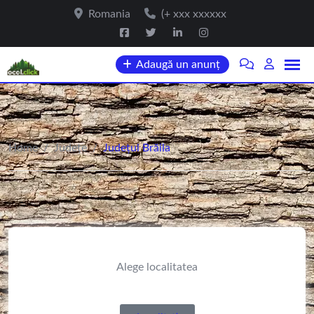
Romania
(+ xxx xxxxxx
Adaugă un anunț
Home
/
Județe
/
Județul Brăila
Alege localitatea