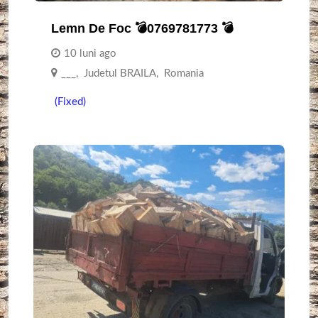
Lemn De Foc 💣0769781773 💣
10 luni ago
___
,
Judetul BRAILA
,
Romania
(Fixed)