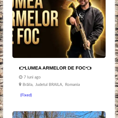
👉LUMEA ARMELOR DE FOC👈
7 luni ago
Brăila
,
Judetul BRAILA
,
Romania
(Fixed)