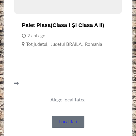
Palet Plasa(clasa I Și Clasa A II)
2 ani ago
Tot judetul
,
Judetul BRAILA
,
Romania
Alege localitatea
Localitati