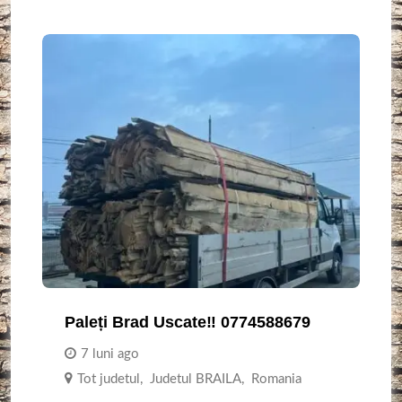
Paleți Brad Uscate‼️ 0774588679
7 luni ago
Tot judetul
,
Judetul BRAILA
,
Romania