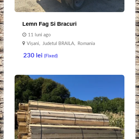
Lemn Fag Si Bracuri
11 luni ago
Vișani
,
Judetul BRAILA
,
Romania
230
lei
(Fixed)