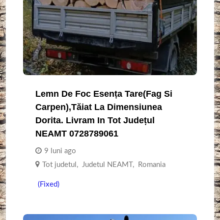
Lemn De Foc Esența Tare(fag Si
Carpen),tăiat La Dimensiunea
Dorita. Livram In Tot Județul
NEAMT 0728789061
9 luni ago
Tot judetul
,
Judetul NEAMT
,
Romania
(Fixed)