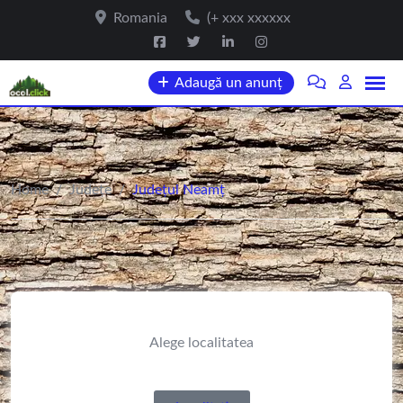
Romania
(+ xxx xxxxxx
Adaugă un anunț
Home
/
Județe
/
Județul Neamț
Alege localitatea