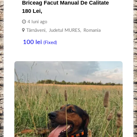
Briceag Facut Manual De Calitate
180 Lei,
4 luni ago
Târnăveni
,
Judetul MURES
,
Romania
100
lei
(Fixed)