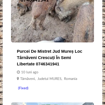
Purcei De Mistret Jud Mureș Loc
Târnăveni Crescuți În Semi
Libertate 0746341941
10 luni ago
Târnăveni
,
Judetul MURES
,
Romania
(Fixed)