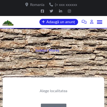
Romania
(+ xxx xxxxxx
Adaugă un anunț
Home
/
Județe
/
Județul Mureș
Alege localitatea