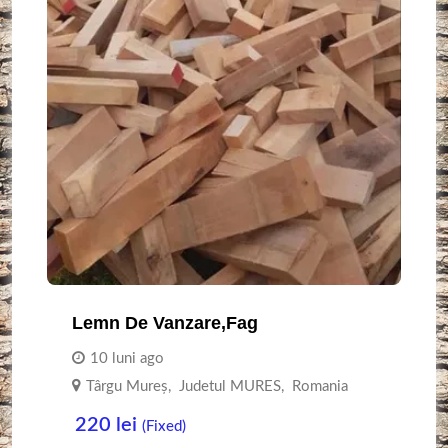
Lemn De Vanzare,fag
10 luni ago
Târgu Mureş
,
Judetul MURES
,
Romania
220
lei
(Fixed)