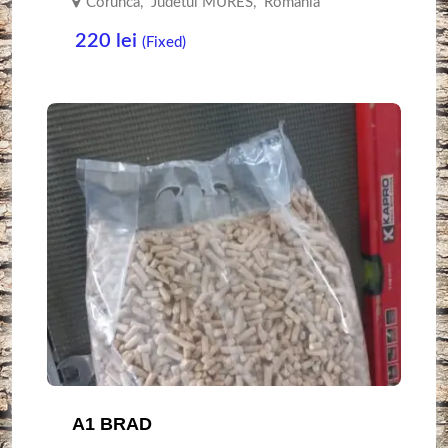
Corunca
,
Judetul MURES
,
Romania
220
lei
(Fixed)
A1 BRAD