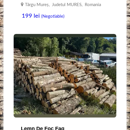
Târgu Mureş
,
Judetul MURES
,
Romania
199
lei
(Negotiable)
Lemn De Foc Fag