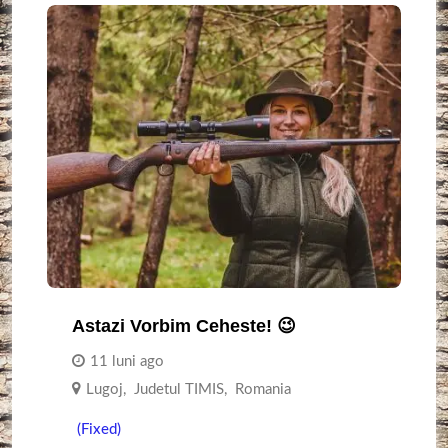
Astazi Vorbim Ceheste! 😉
11 luni ago
Lugoj
,
Judetul TIMIS
,
Romania
(Fixed)