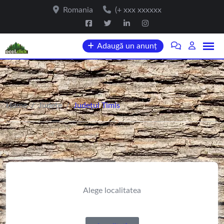
Romania
(+ xxx xxxxxx
Adaugă un anunț
Home
/
Județe
/
Județul Timis
Alege localitatea