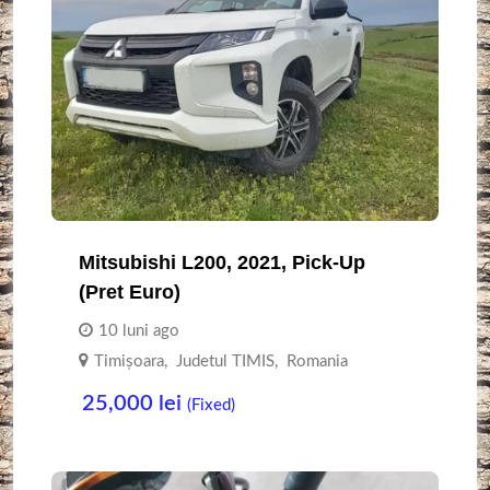
Mitsubishi L200, 2021, Pick-Up
(Pret Euro)
10 luni ago
Timişoara
,
Judetul TIMIS
,
Romania
25,000
lei
(Fixed)