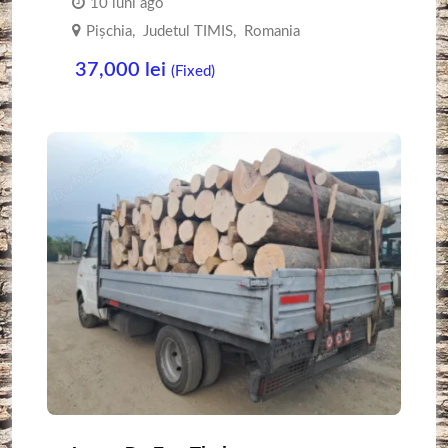
10 luni ago
Pișchia
,
Judetul TIMIS
,
Romania
37,000
lei
(Fixed)