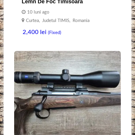
Lemn De Foc Timisoara
10 luni ago
Curtea
,
Judetul TIMIS
,
Romania
2,400
lei
(Fixed)