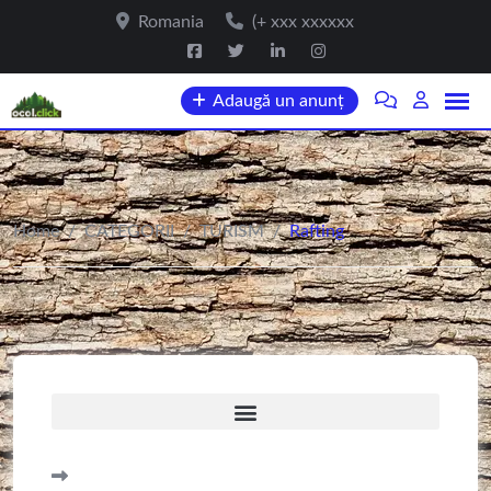
Romania
(+ xxx xxxxxx
Adaugă un anunț
Home
/
CATEGORII
/
TURISM
/
Rafting