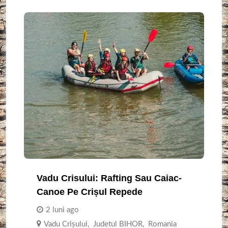
Vadu Crisului: Rafting Sau Caiac-
Canoe Pe Crișul Repede
2 luni ago
Vadu Crișului
,
Judetul BIHOR
,
Romania