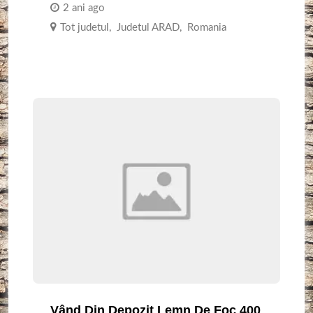
2 ani ago
Tot judetul
,
Judetul ARAD
,
Romania
Vând Din Depozit Lemn De Foc 400