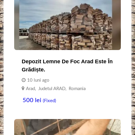
Depozit Lemne De Foc Arad Este În
Grădiște.
10 luni ago
Arad
,
Judetul ARAD
,
Romania
500
lei
(Fixed)