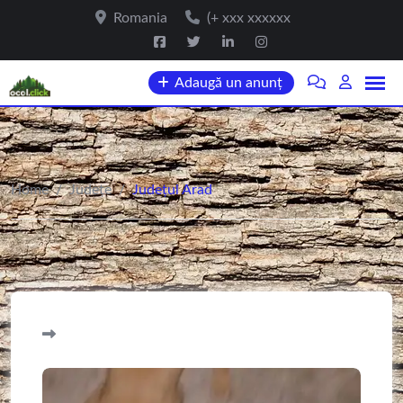
Romania
(+ xxx xxxxxx
Adaugă un anunț
Home
/
Județe
/
Județul Arad