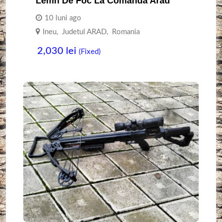
Lemn De Foc La Comanda Arad
10 luni ago
Ineu
,
Judetul ARAD
,
Romania
2,030
lei
(Fixed)