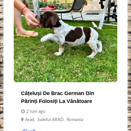
Cățeluși De Brac German Din
Părinți Folosiți La Vânătoare
2 luni ago
Arad
,
Judetul ARAD
,
Romania