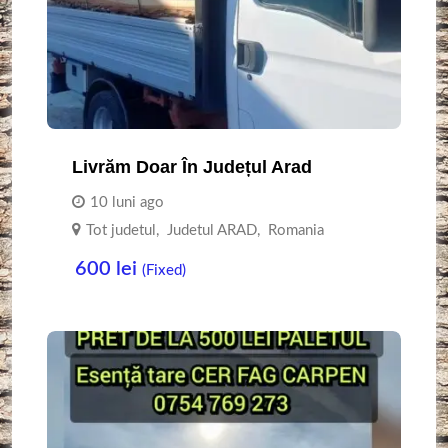
Livrăm Doar În Județul Arad
10 luni ago
Tot judetul
,
Judetul ARAD
,
Romania
600
lei
(Fixed)