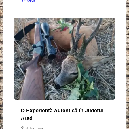
(Fixed)
O Experiență Autentică În Județul
Arad
4 luni ago