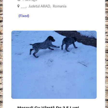
___
,
Judetul ARAD
,
Romania
(Fixed)
Masculi Cu Vârstă De 2,5 Luni