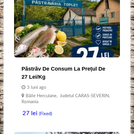
Păstrăv De Consum La Prețul De
27 Lei/kg
3 luni ago
Băile Herculane
,
Judetul CARAS-SEVERIN
,
Romania
27
lei
(Fixed)