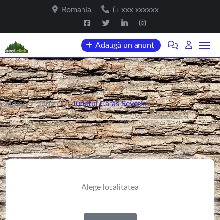
Romania
(+ xxx xxxxxx
Adaugă un anunț
Home
/
Județe
/
Județul Caras Severin
Alege localitatea