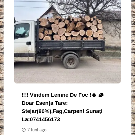
‼️‼️ Vindem Lemne De Foc !🔥 🪵
Doar Esența Tare:
Stejar(80%),fag,carpen! Sunați
La:0741456173
7 luni ago