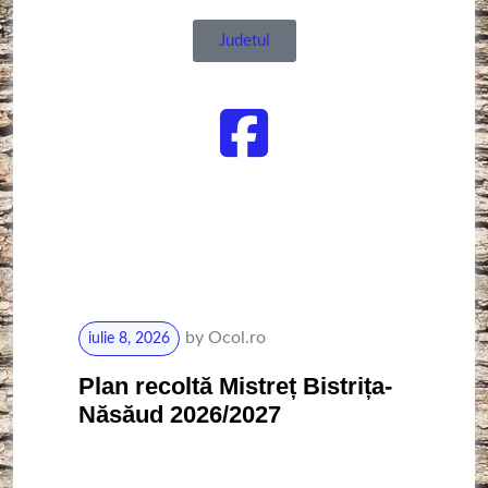
Judetul
by
Ocol.ro
iulie 8, 2026
Plan recoltă Mistreț Bistrița-
Năsăud 2026/2027