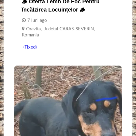
🪵 Ofertă Lemn De Foc Pentru
Încălzirea Locuințelor 🪵
7 luni ago
Oraviţa
,
Judetul CARAS-SEVERIN
,
Romania
(Fixed)