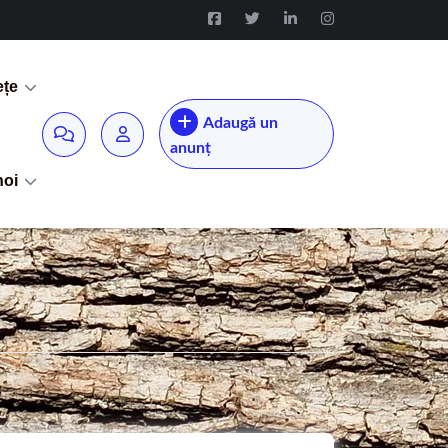
ețe
Adaugă un
anunț
noi