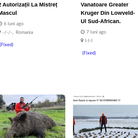
2 Autorizații La Mistreț
Vanatoare Greater
Mascul
Kruger Din Lowveld-
Ul Sud-African.
6 luni ago
7 luni ago
-/-/-
,
Romania
I-I-I
(Fixed)
(Fixed)