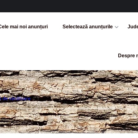
Cele mai noi anunțuri
Selectează anunțurile
Jud
Despre 
i de vânătoare