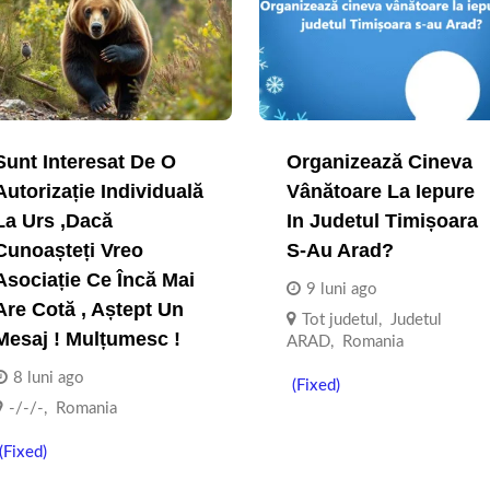
Sunt Interesat De O
Organizează Cineva
Autorizație Individuală
Vânătoare La Iepure
La Urs ,dacă
In Judetul Timișoara
Cunoașteți Vreo
S-Au Arad?
Asociație Ce Încă Mai
9 luni ago
Are Cotă , Aștept Un
Tot judetul
,
Judetul
Mesaj ! Mulțumesc !
ARAD
,
Romania
8 luni ago
(Fixed)
-/-/-
,
Romania
(Fixed)