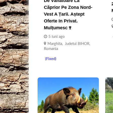
De Vânătoare La
Căprior Pe Zona Nord-
Vest A Țarii. Aștept
Oferte In Privat.
Mulțumesc🍷
5 luni ago
Marghita
,
Judetul BIHOR
,
Romania
(Fixed)