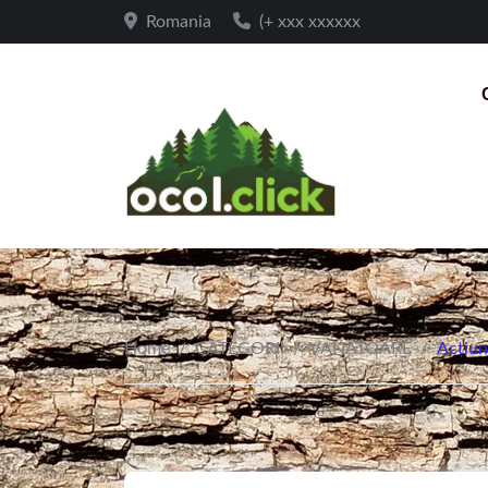
Romania
(+ xxx xxxxxx
Home
/
CATEGORII
/
VANATOARE
/
Acțiun