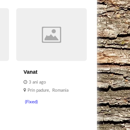
Vanat
3 ani ago
Prin padure
,
Romania
(Fixed)