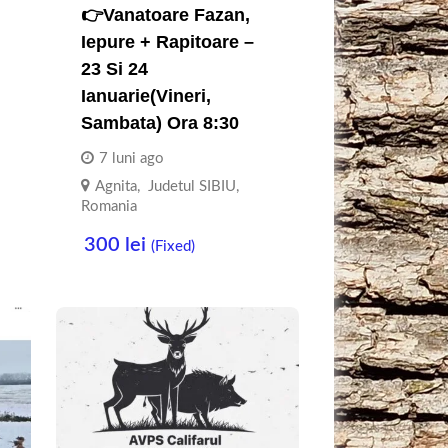
👉Vanatoare Fazan,
Iepure + Rapitoare –
23 Si 24
Ianuarie(Vineri,
Sambata) Ora 8:30
7 luni ago
Agnita
,
Judetul SIBIU
,
Romania
300
lei
(Fixed)