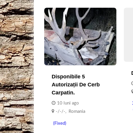
Disponibile 5
Autorizații De Cerb
Carpatin.
10 luni ago
-/-/-
,
Romania
(Fixed)