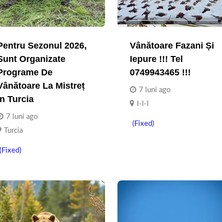
Pentru Sezonul 2026,
Vânătoare Fazani Și
Sunt Organizate
Iepure !!! Tel
Programe De
0749943465 !!!
Vânătoare La Mistreț
7 luni ago
În Turcia
I-I-I
7 luni ago
(Fixed)
Turcia
(Fixed)