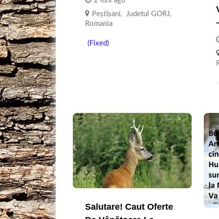
2 luni ago
Peștișani
,
Judetul GORJ
,
Romania
(Fixed)
Salutare! Caut Oferte