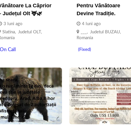
Vânătoare La Căprior
Pentru Vânătoare
– Județul Olt 🦌🌿
Devine Tradiție.
3 luni ago
4 luni ago
Slatina
,
Judetul OLT
,
___
,
Judetul BUZAU
,
Romania
Romania
On Call
(Fixed)