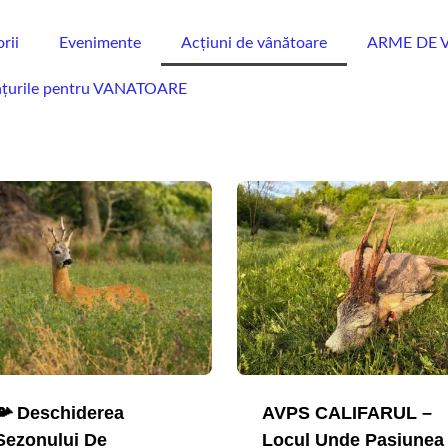
rii
Evenimente
Acțiuni de vânătoare
ARME DE 
nțurile pentru VANATOARE
📯 Deschiderea
AVPS CALIFARUL –
Sezonului De
Locul Unde Pasiunea