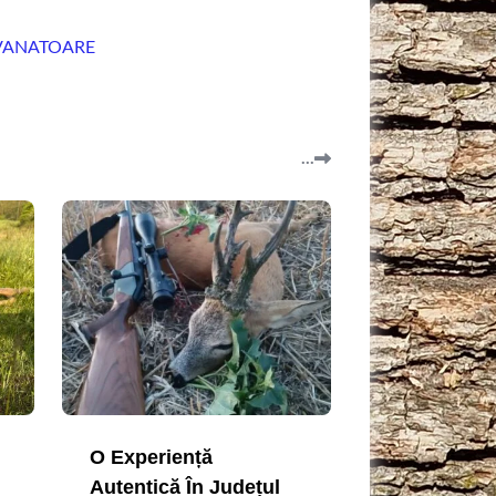
VANATOARE
...
O Experiență
Autentică În Județul