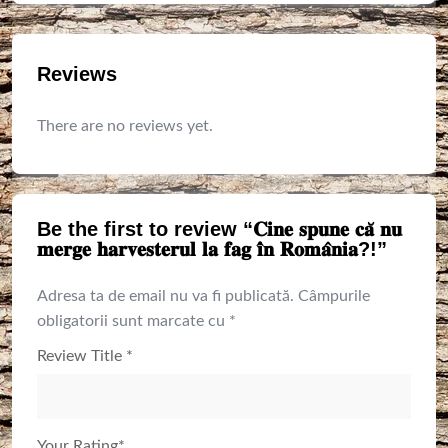
Reviews
There are no reviews yet.
Be the first to review “𝐂𝐢𝐧𝐞 𝐬𝐩𝐮𝐧𝐞 𝐜𝐚̆ 𝐧𝐮
𝐦𝐞𝐫𝐠𝐞 𝐡𝐚𝐫𝐯𝐞𝐬𝐭𝐞𝐫𝐮𝐥 𝐥𝐚 𝐟𝐚𝐠 𝐢̂𝐧 𝐑𝐨𝐦𝐚̂𝐧𝐢𝐚?!”
Adresa ta de email nu va fi publicată.
Câmpurile
obligatorii sunt marcate cu
*
Review Title
*
Your Rating
*