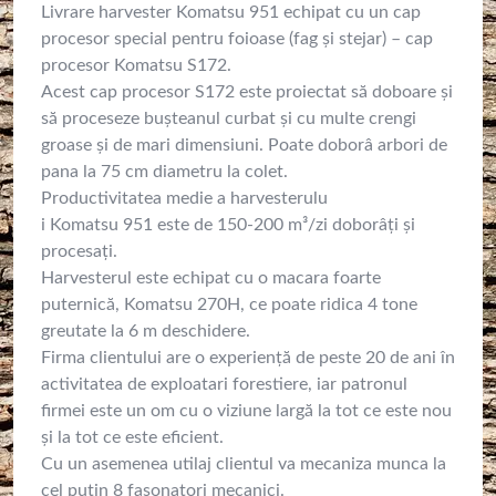
Livrare harvester Komatsu 951 echipat cu un cap
procesor special pentru foioase (fag și stejar) – cap
procesor Komatsu S172.
Acest cap procesor S172 este proiectat să doboare și
să proceseze bușteanul curbat și cu multe crengi
groase și de mari dimensiuni. Poate doborâ arbori de
pana la 75 cm diametru la colet.
Productivitatea medie a harvesterulu
i Komatsu 951 este de 150-200 m³/zi doborâți și
procesați.
Harvesterul este echipat cu o macara foarte
puternică, Komatsu 270H, ce poate ridica 4 tone
greutate la 6 m deschidere.
Firma clientului are o experiență de peste 20 de ani în
activitatea de exploatari forestiere, iar patronul
firmei este un om cu o viziune largă la tot ce este nou
și la tot ce este eficient.
Cu un asemenea utilaj clientul va mecaniza munca la
cel puțin 8 fasonatori mecanici.