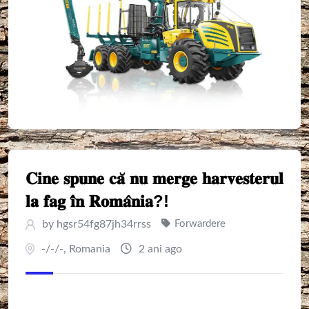
𝐂𝐢𝐧𝐞 𝐬𝐩𝐮𝐧𝐞 𝐜𝐚̆ 𝐧𝐮 𝐦𝐞𝐫𝐠𝐞 𝐡𝐚𝐫𝐯𝐞𝐬𝐭𝐞𝐫𝐮𝐥
𝐥𝐚 𝐟𝐚𝐠 𝐢̂𝐧 𝐑𝐨𝐦𝐚̂𝐧𝐢𝐚?!
by
hgsr54fg87jh34rrss
Forwardere
-/-/-
,
Romania
2 ani ago