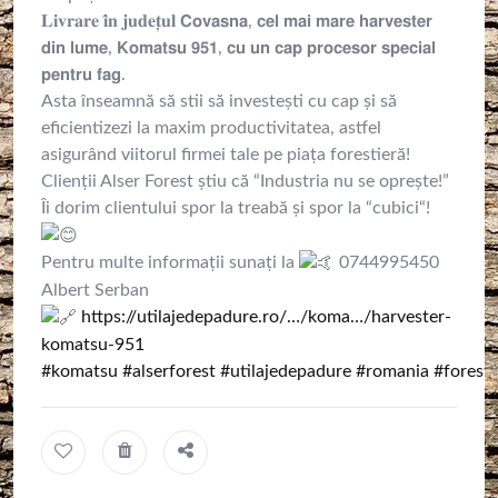
𝐋𝐢𝐯𝐫𝐚𝐫𝐞 𝐢̂𝐧 𝐣𝐮𝐝𝐞𝐭̦𝐮𝐥 𝗖𝗼𝘃𝗮𝘀𝗻𝗮, 𝗰𝗲𝗹 𝗺𝗮𝗶 𝗺𝗮𝗿𝗲 𝗵𝗮𝗿𝘃𝗲𝘀𝘁𝗲𝗿
𝗱𝗶𝗻 𝗹𝘂𝗺𝗲, 𝗞𝗼𝗺𝗮𝘁𝘀𝘂 𝟵𝟱𝟭, 𝗰𝘂 𝘂𝗻 𝗰𝗮𝗽 𝗽𝗿𝗼𝗰𝗲𝘀𝗼𝗿 𝘀𝗽𝗲𝗰𝗶𝗮𝗹
𝗽𝗲𝗻𝘁𝗿𝘂 𝗳𝗮𝗴.
Asta înseamnă să stii să investești cu cap și să
eficientizezi la maxim productivitatea, astfel
asigurând viitorul firmei tale pe piața forestieră!
Clienții Alser Forest știu că “Industria nu se oprește!”
Îi dorim clientului spor la treabă și spor la “cubici“!
Pentru multe informații sunați la
0744995450
Albert Serban
https://utilajedepadure.ro/…/koma…/harvester-
komatsu-951
#komatsu
#alserforest
#utilajedepadure
#romania
#foresti