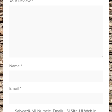
Your Review
*
Name
*
Email
*
Salvează-Mi Numele, Emailul Și Site-Ul Web În