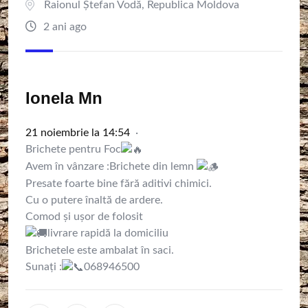
Raionul Ștefan Vodă
,
Republica Moldova
2 ani ago
Ionela Mn
21 noiembrie la 14:54
·
Brichete pentru Foc
Avem în vânzare :Brichete din lemn
Presate foarte bine fără aditivi chimici.
Cu o putere înaltă de ardere.
Comod și ușor de folosit
livrare rapidă la domiciliu
Brichetele este ambalat în saci.
Sunați :
068946500