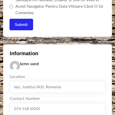
Salvează-Mi Numele, Emailul Și Site-Ul Web În
Acest Navigator Pentru Data Viitoare Când O Să
Comentez.
Information
lemn vand
Location
Iaşi
,
Judetul IASI
,
Romania
Contact Number
074 558 6XXX