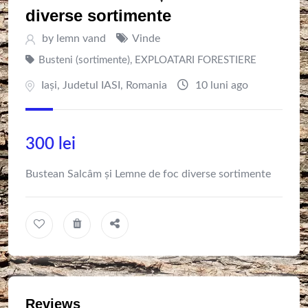
diverse sortimente
by
lemn vand
Vinde
Busteni (sortimente)
,
EXPLOATARI FORESTIERE
Iaşi
,
Judetul IASI
,
Romania
10 luni ago
300
lei
Bustean Salcâm și Lemne de foc diverse sortimente
Reviews