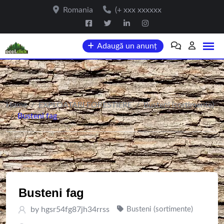
Skip
Romania
(+ xxx xxxxxx
to
content
Adaugă un anunț
Home
/
EXPLOATARI FORESTIERE
/
Busteni (sortimente)
/
Busteni fag
Busteni fag
by
hgsr54fg87jh34rrss
Busteni (sortimente)