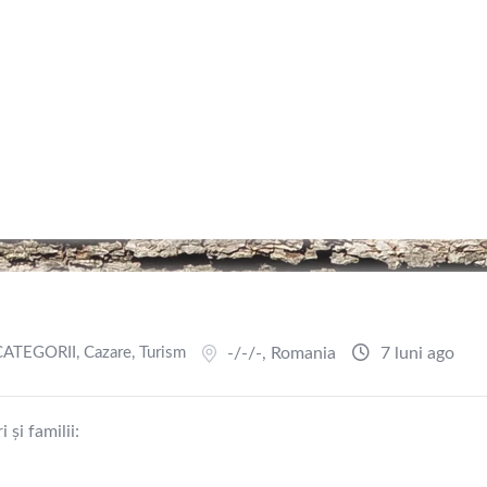
CATEGORII
,
Cazare
,
Turism
-/-/-
,
Romania
7 luni ago
și familii: