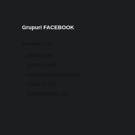
Grupuri FACEBOOK
Promovare Plus
VANATOARE
SILVICULTURA
EXPLOATARI FORESTIERE
LEMN DE FOC
AUTOTURISME 4X4