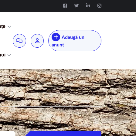
ețe
Adaugă un
anunț
noi