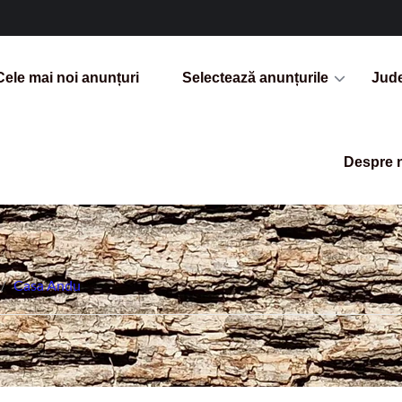
Cele mai noi anunțuri
Selectează anunțurile
Jud
Despre 
/
Casa Andu