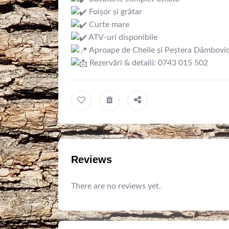
Foișor și grătar
Curte mare
ATV-uri disponibile
Aproape de Cheile și Peștera Dâmbovici
Rezervări & detalii: 0743 015 502
Reviews
There are no reviews yet.