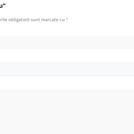
u”
ile obligatorii sunt marcate cu
*