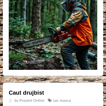
Caut drujbist
by
Prezent Online
Loc munca