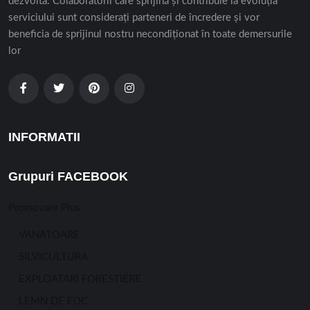
dezvolta. Colaboratorii care sprijină și contribuie la evoluția
serviciului sunt considerați parteneri de încredere și vor
beneficia de sprijinul nostru necondiționat în toate demersurile
lor
INFORMATII
Grupuri FACEBOOK
Promovare Plus
VANATOARE
SILVICULTURA
EXPLOATARI FORESTIERE
LEMN DE FOC