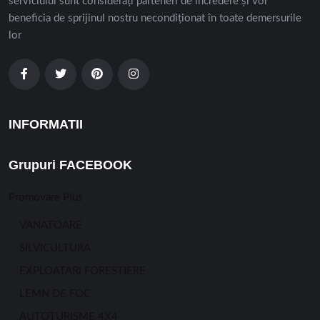
serviciului sunt considerați parteneri de încredere și vor
beneficia de sprijinul nostru necondiționat în toate demersurile
lor
INFORMATII
Grupuri FACEBOOK
Promovare Plus
VANATOARE
SILVICULTURA
EXPLOATARI FORESTIERE
LEMN DE FOC
AUTOTURISME 4X4