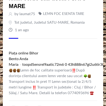
MARE
by
laumat75
LEMN FOC ESENTA TARE
Tot judetul
,
Judetul SATU-MARE
,
Romania
1 an ago
Piața online Bihor
Bento Anda
Maria
·
t
o
o
p
d
S
e
n
s
r
e
l
9
a
a
t
c
7
2
m
6
0
4
3
h
8
8
8
n
6
7
g
i
2
u
6
t
r
3
0
Lemn de foc calitate superioară
După
dorința clientului avem lemn verde sau uscat
Transport inclus în pret !!! Lemn secționat la 2/4/5
metri lungime
Transport în județele : Cluj / Bihor /
Sălaj / Satu Mare. Detalii la telefon 0774093696