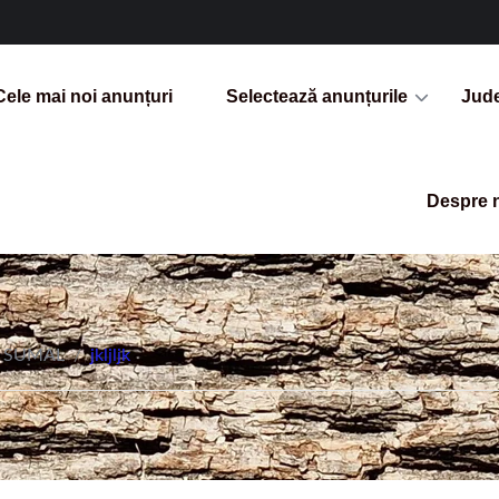
Cele mai noi anunțuri
Selectează anunțurile
Jud
Despre 
SUMAL
/
jkljljk