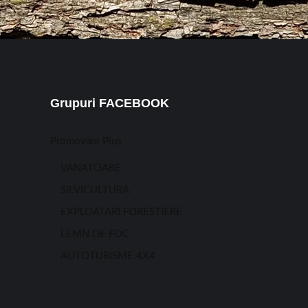
Grupuri FACEBOOK
Promovare Plus
VANATOARE
SILVICULTURA
EXPLOATARI FORESTIERE
LEMN DE FOC
AUTOTURISME 4X4