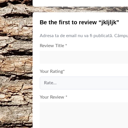
Be the first to review “jkljljk”
Adresa ta de email nu va fi publicată.
Câmpur
Review Title
*
Your Rating
*
Your Review
*