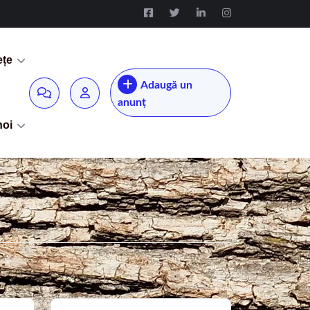
ețe
Adaugă un
anunț
noi