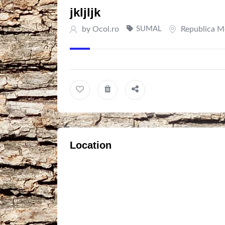
jkljljk
by
Ocol.ro
SUMAL
Republica M
Location