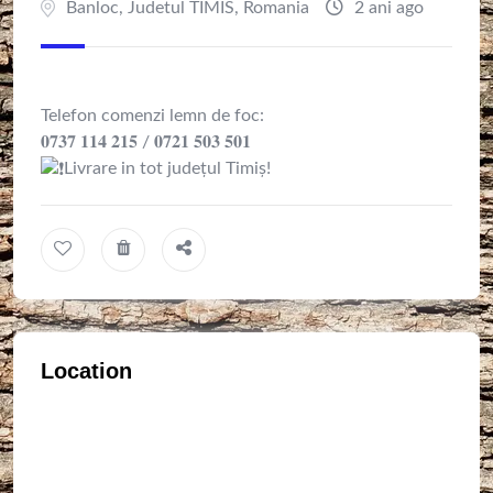
Banloc
,
Judetul TIMIS
,
Romania
2 ani ago
Telefon comenzi lemn de foc:
𝟎𝟕𝟑𝟕 𝟏𝟏𝟒 𝟐𝟏𝟓 / 𝟎𝟕𝟐𝟏 𝟓𝟎𝟑 𝟓𝟎𝟏
Livrare in tot județul Timiș!
Location