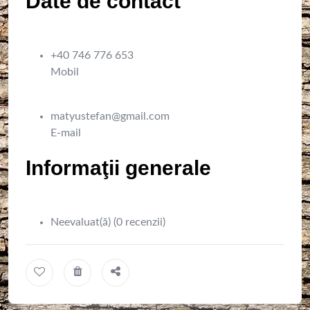
Date de contact
+40 746 776 653
Mobil
matyustefan@gmail.com
E-mail
Informaţii generale
Neevaluat(ă) (0 recenzii)