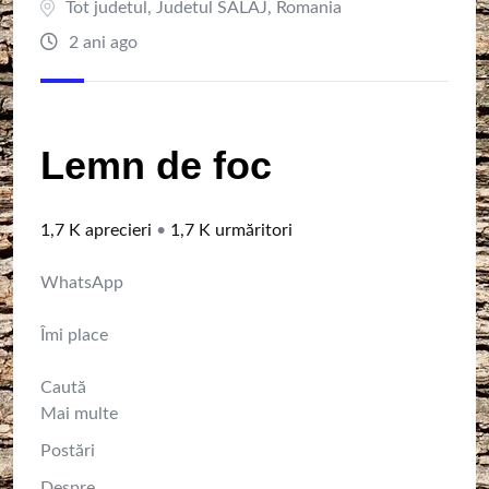
Tot judetul
,
Judetul SALAJ
,
Romania
2 ani ago
Lemn de foc
1,7 K aprecieri
•
1,7 K urmăritori
WhatsApp
Îmi place
Caută
Mai multe
Postări
Despre