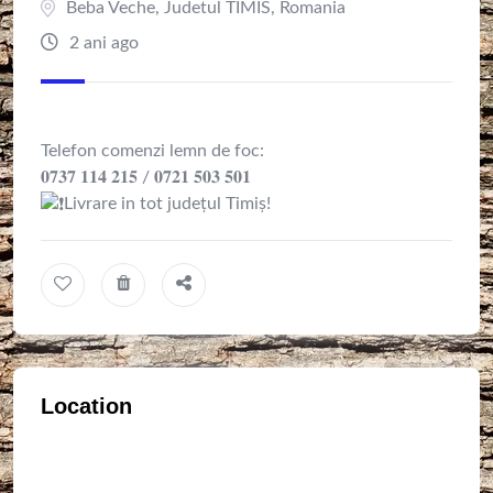
Beba Veche
,
Judetul TIMIS
,
Romania
2 ani ago
Telefon comenzi lemn de foc:
𝟎𝟕𝟑𝟕 𝟏𝟏𝟒 𝟐𝟏𝟓 / 𝟎𝟕𝟐𝟏 𝟓𝟎𝟑 𝟓𝟎𝟏
Livrare in tot județul Timiș!
Location