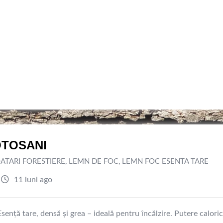
OTOSANI
ATARI FORESTIERE
,
LEMN DE FOC
,
LEMN FOC ESENTA TARE
11 luni ago
nță tare, densă și grea – ideală pentru încălzire. Putere calori