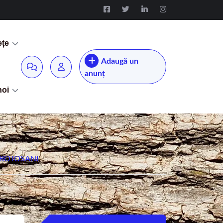
ețe
Adaugă un
anunț
noi
– BOTOSANI