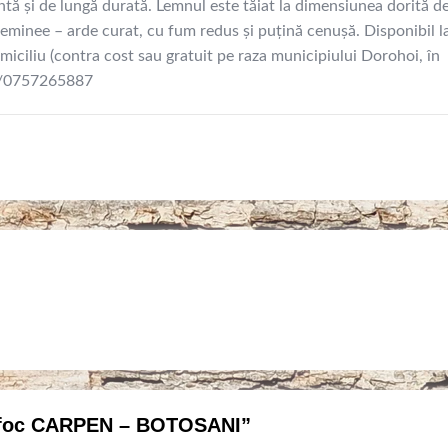
ntă și de lungă durată. Lemnul este tăiat la dimensiunea dorită d
eminee – arde curat, cu fum redus și puțină cenușă. Disponibil l
iciliu (contra cost sau gratuit pe raza municipiului Dorohoi, în
50/0757265887
de foc CARPEN – BOTOSANI”