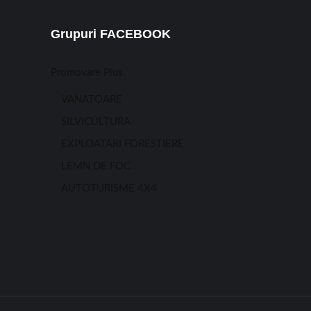
Grupuri FACEBOOK
Promovare Plus
VANATOARE
SILVICULTURA
EXPLOATARI FORESTIERE
LEMN DE FOC
AUTOTURISME 4X4