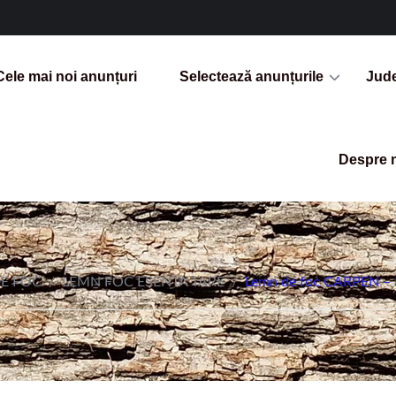
Cele mai noi anunțuri
Selectează anunțurile
Jud
Despre 
E FOC
/
LEMN FOC ESENTA TARE
/
Lemn de foc CARPEN 