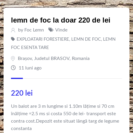
lemn de foc la doar 220 de lei
by
Foc Lemn
Vinde
EXPLOATARI FORESTIERE
,
LEMN DE FOC
,
LEMN
FOC ESENTA TARE
Braşov
,
Judetul BRASOV
,
Romania
11 luni ago
220
lei
Un balot are 3 m lungime si 1.10m lățime si 70 cm
înălțime =2.5 ms si costa 550 de lei- transport este
contra cost.Depozit este situat lângă targ de legume
constanta