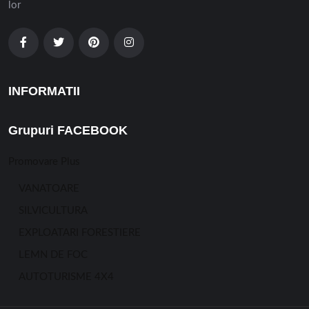
lor
INFORMATII
Grupuri FACEBOOK
Promovare Plus
VANATOARE
SILVICULTURA
EXPLOATARI FORESTIERE
LEMN DE FOC
AUTOTURISME 4X4