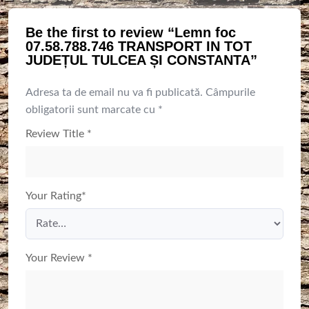
Be the first to review “Lemn foc
07.58.788.746 TRANSPORT IN TOT
JUDEȚUL TULCEA ȘI CONSTANTA”
Adresa ta de email nu va fi publicată.
Câmpurile
obligatorii sunt marcate cu
*
Review Title
*
Your Rating
*
Your Review
*