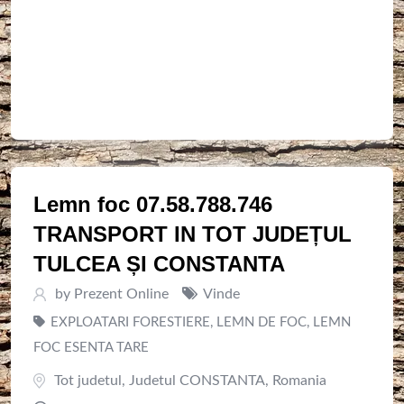
Lemn foc 07.58.788.746
TRANSPORT IN TOT JUDEȚUL
TULCEA ȘI CONSTANTA
by
Prezent Online
Vinde
EXPLOATARI FORESTIERE
,
LEMN DE FOC
,
LEMN
FOC ESENTA TARE
Tot judetul
,
Judetul CONSTANTA
,
Romania