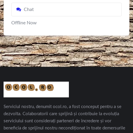
Chat
Offline Now
Serviciul nostru, denumit ocol.ro, a fost conceput pentru a se
dezvolta. Colaboratorii care sprijină și contribuie la evoluția
serviciului sunt considerați parteneri de încredere și vor
beneficia de sprijinul nostru necondiționat în toate demersurile