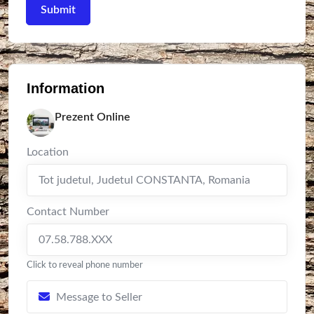
Information
Prezent Online
Location
Tot judetul
,
Judetul CONSTANTA
,
Romania
Contact Number
07.58.788.XXX
Click to reveal phone number
Message to Seller