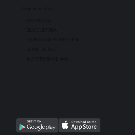
Promovare Plus
VANATOARE
SILVICULTURA
EXPLOATARI FORESTIERE
LEMN DE FOC
AUTOTURISME 4X4