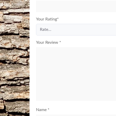
Your Rating
*
Your Review
*
Name
*