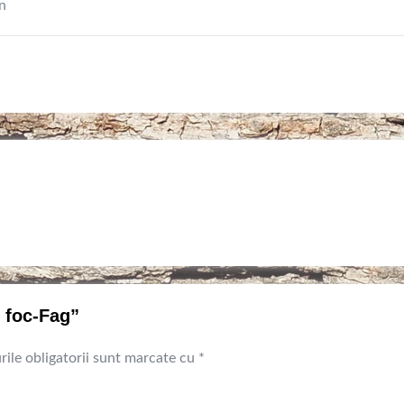
n
e foc-Fag”
ile obligatorii sunt marcate cu
*