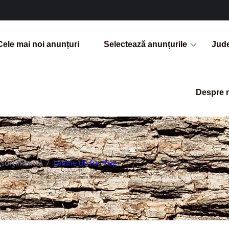
Cele mai noi anunțuri
Selectează anunțurile
Jud
Despre 
(sortimente)
/
Lemne de foc-Fag