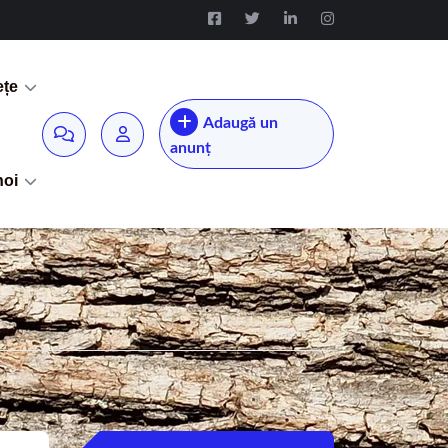
ețe
Adaugă un
anunț
noi