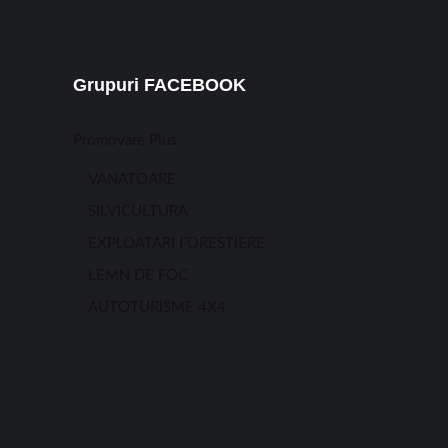
Grupuri FACEBOOK
Promovare Plus
VANATOARE
SILVICULTURA
EXPLOATARI FORESTIERE
LEMN DE FOC
AUTOTURISME 4X4