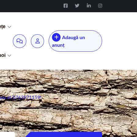
ețe
Adaugă un
anunț
noi
r uscat,0763971159!