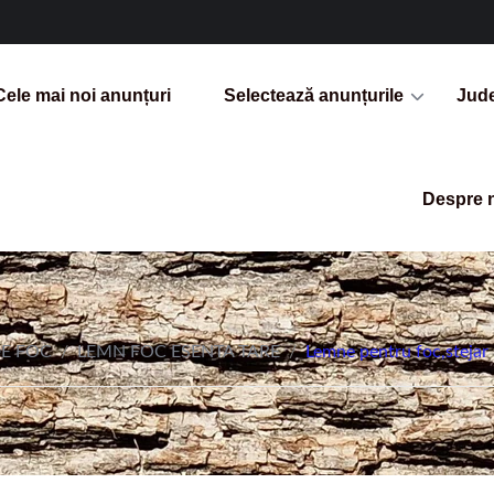
Cele mai noi anunțuri
Selectează anunțurile
Jud
Despre 
E FOC
/
LEMN FOC ESENTA TARE
/
Lemne pentru foc,steja