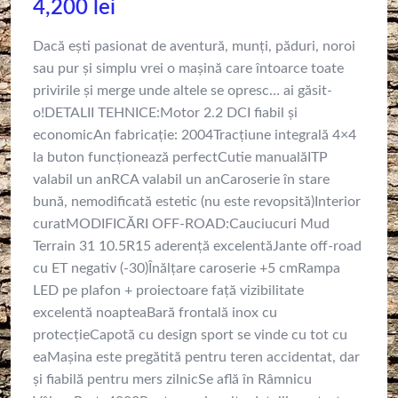
4,200
lei
Dacă ești pasionat de aventură, munți, păduri, noroi
sau pur și simplu vrei o mașină care întoarce toate
privirile și merge unde altele se opresc… ai găsit-
o!DETALII TEHNICE:Motor 2.2 DCI fiabil și
economicAn fabricație: 2004Tracțiune integrală 4×4
la buton funcționează perfectCutie manualăITP
valabil un anRCA valabil un anCaroserie în stare
bună, nemodificată estetic (nu este revopsită)Interior
curatMODIFICĂRI OFF-ROAD:Cauciucuri Mud
Terrain 31 10.5R15 aderență excelentăJante off-road
cu ET negativ (-30)Înălțare caroserie +5 cmRampa
LED pe plafon + proiectoare față vizibilitate
excelentă noapteaBară frontală inox cu
protecțieCapotă cu design sport se vinde cu tot cu
eaMașina este pregătită pentru teren accidentat, dar
și fiabilă pentru mers zilnicSe află în Râmnicu