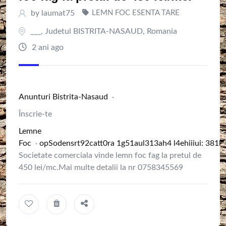
by
laumat75
LEMN FOC ESENTA TARE
___
,
Judetul BISTRITA-NASAUD
,
Romania
2 ani ago
Anunturi Bistrita-Nasaud
·
Înscrie-te
Lemne
Foc
·
o
p
S
o
d
e
n
s
r
t
9
2
c
a
t
0
r
a
1
g
5
1
a
u
l
3
1
3
a
h
4
l
4
e
h
i
i
i
u
i
:
3
8
1
h
Societate comerciala vinde lemn foc fag la pretul de
450 lei/mc.Mai multe detalii la nr 0758345569