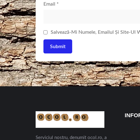
Email
*
Salvează-Mi Numele, Emailul Și Site-Ul
INFO
Serviciul nostru, denumit ocol.ro, a