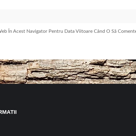
 Web În Acest Navigator Pentru Data Viitoare Când O Să Coment
RMATII