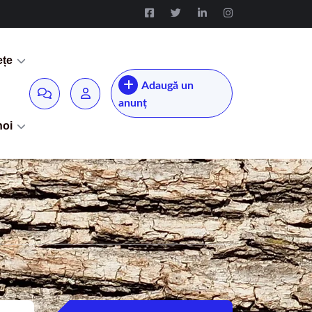
ețe
Adaugă un
anunț
noi