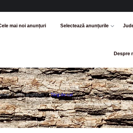
Cele mai noi anunțuri
Selectează anunțurile
Jud
Despre 
ădure
/
Alte anunțuri
/
Târg de cai