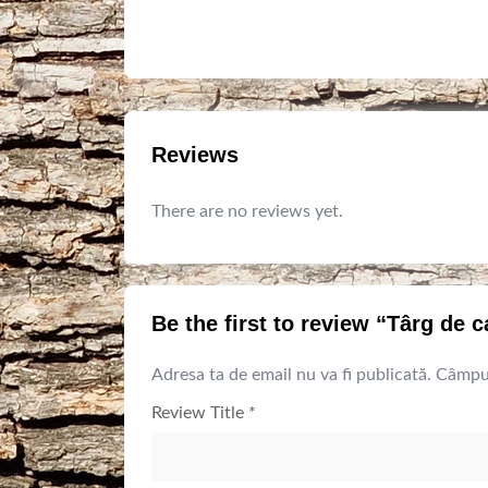
Reviews
There are no reviews yet.
Be the first to review “Târg de c
Adresa ta de email nu va fi publicată.
Câmpur
Review Title
*