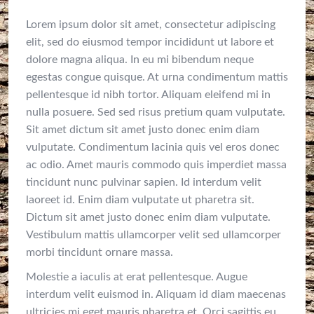
Lorem ipsum dolor sit amet, consectetur adipiscing
elit, sed do eiusmod tempor incididunt ut labore et
dolore magna aliqua. In eu mi bibendum neque
egestas congue quisque. At urna condimentum mattis
pellentesque id nibh tortor. Aliquam eleifend mi in
nulla posuere. Sed sed risus pretium quam vulputate.
Sit amet dictum sit amet justo donec enim diam
vulputate. Condimentum lacinia quis vel eros donec
ac odio. Amet mauris commodo quis imperdiet massa
tincidunt nunc pulvinar sapien. Id interdum velit
laoreet id. Enim diam vulputate ut pharetra sit.
Dictum sit amet justo donec enim diam vulputate.
Vestibulum mattis ullamcorper velit sed ullamcorper
morbi tincidunt ornare massa.
Molestie a iaculis at erat pellentesque. Augue
interdum velit euismod in. Aliquam id diam maecenas
ultricies mi eget mauris pharetra et. Orci sagittis eu