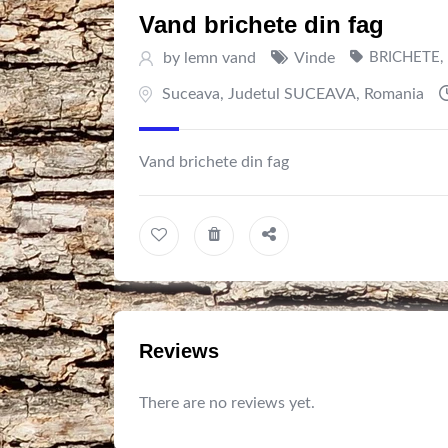
Vand brichete din fag
by
lemn vand
Vinde
BRICHETE
,
Suceava
,
Judetul SUCEAVA
,
Romania
Vand brichete din fag
Reviews
There are no reviews yet.