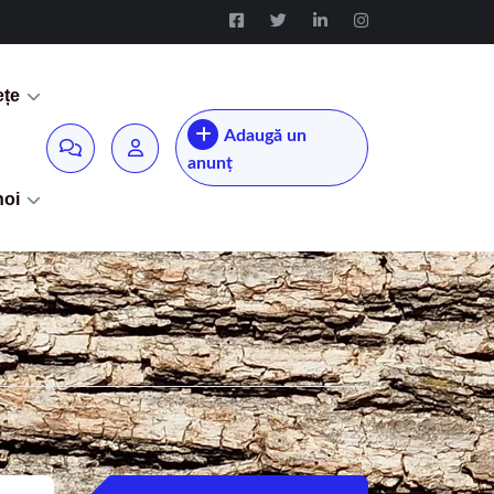
ețe
Adaugă un
anunț
noi