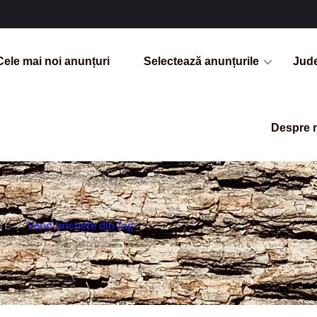
Cele mai noi anunțuri
Selectează anunțurile
Jud
Despre 
TE
/
Vand brichete din fag