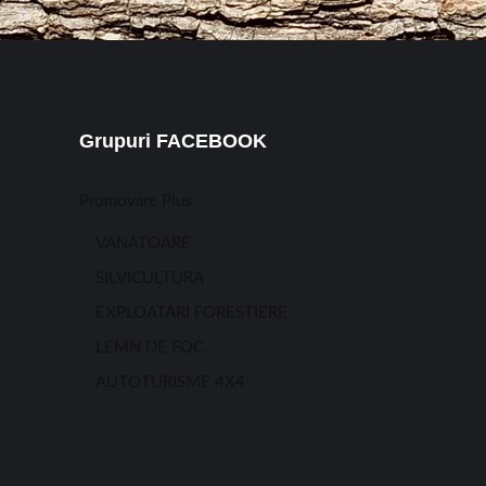
Grupuri FACEBOOK
Promovare Plus
VANATOARE
SILVICULTURA
EXPLOATARI FORESTIERE
LEMN DE FOC
AUTOTURISME 4X4