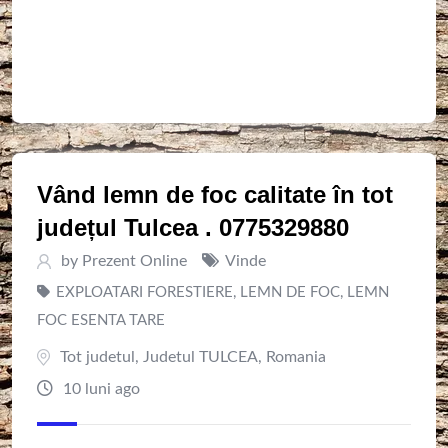
Vând lemn de foc calitate în tot
județul Tulcea . 0775329880
by
Prezent Online
Vinde
EXPLOATARI FORESTIERE
,
LEMN DE FOC
,
LEMN
FOC ESENTA TARE
Tot judetul
,
Judetul TULCEA
,
Romania
10 luni ago