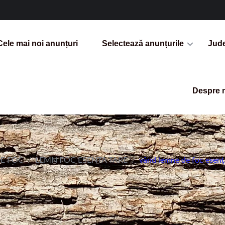
Cele mai noi anunțuri
Selectează anunțurile
Jud
Despre 
E FOC
/
LEMN FOC ESENTA TARE
/
vând lemne de foc esență