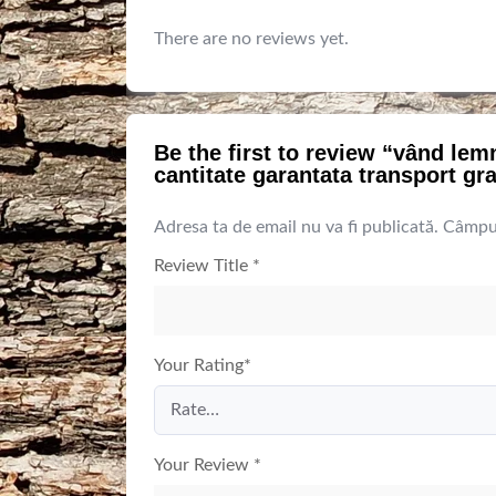
There are no reviews yet.
Be the first to review “vând lem
cantitate garantata transport gr
Adresa ta de email nu va fi publicată.
Câmpur
Review Title
*
Your Rating
*
Your Review
*