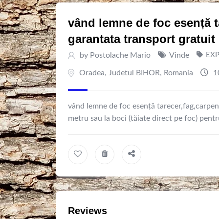
vând lemne de foc esență ta
garantata transport gratuit
by
Postolache Mario
Vinde
EXP
Oradea
,
Judetul BIHOR
,
Romania
10
vând lemne de foc esență tarecer,fag,carpen,
metru sau la boci (tăiate direct pe foc) pent
Reviews