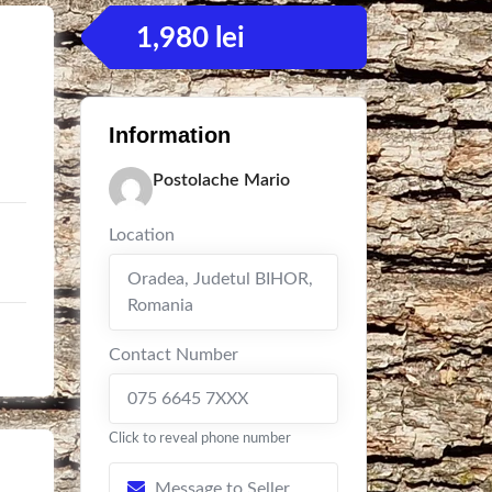
1,980
lei
Information
Postolache Mario
Location
Oradea
,
Judetul BIHOR
,
Romania
Contact Number
075 6645 7XXX
Click to reveal phone number
Message to Seller