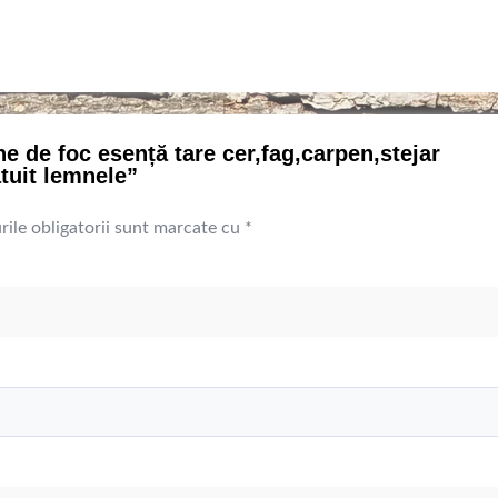
ne de foc esență tare cer,fag,carpen,stejar
atuit lemnele”
ile obligatorii sunt marcate cu
*