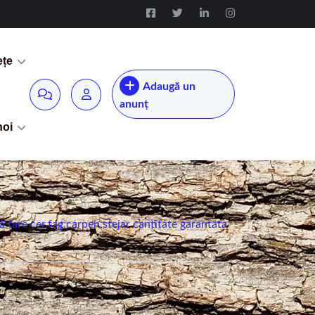
ețe
Adaugă un
anunț
noi
 tare cer,fag,carpen,stejar cantitate garantata