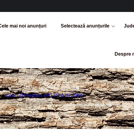
Cele mai noi anunțuri
Selectează anunțurile
Jud
Despre 
/
Vand taf Perchins 690, Pret 25.000 €