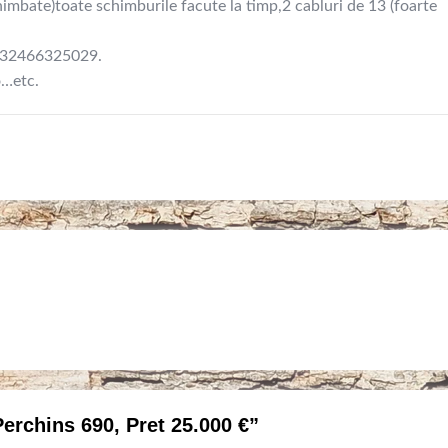
imbate)toate schimburile facute la timp,2 cabluri de 13 (foarte
0032466325029.
o…etc.
Perchins 690, Pret 25.000 €”