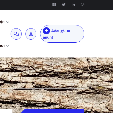
ețe
Adaugă un
anunț
noi