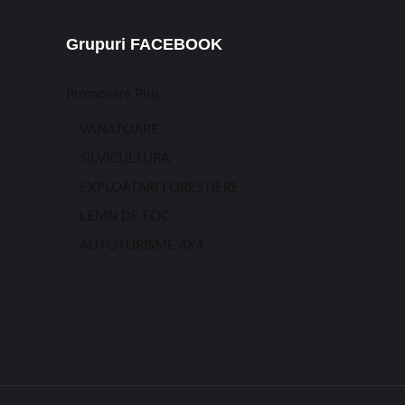
Grupuri FACEBOOK
Promovare Plus
VANATOARE
SILVICULTURA
EXPLOATARI FORESTIERE
LEMN DE FOC
AUTOTURISME 4X4