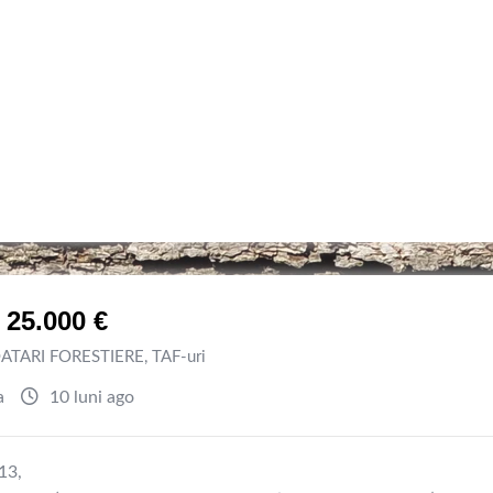
 25.000 €
ATARI FORESTIERE
,
TAF-uri
a
10 luni ago
13,