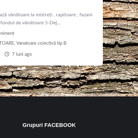
ă vânătoare la mistreți , rapitoare , fazani
fondul de vânătoare 5-Dej...
niment
TOARE
,
Vanatoare colectivă tip B
a
7 luni ago
Grupuri FACEBOOK