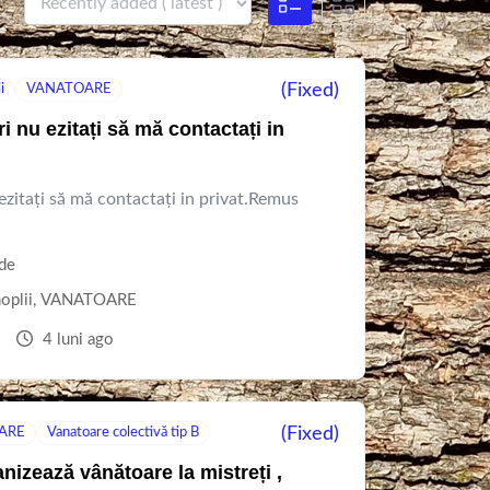
(Fixed)
i
VANATOARE
i nu ezitați să mă contactați in
ezitați să mă contactați in privat.Remus
de
oplii
,
VANATOARE
a
4 luni ago
(Fixed)
ARE
Vanatoare colectivă tip B
nizează vânătoare la mistreți ,