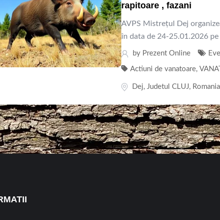
rapitoare , fazani
AVPS Mistrețul Dej organizeaz
în data de 24-25.01.2026 pe 
by
Prezent Online
Eve
Actiuni de vanatoare
,
VANA
Dej
,
Judetul CLUJ
,
Romani
RMATII