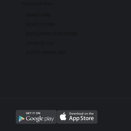
Promovare Plus
VANATOARE
SILVICULTURA
EXPLOATARI FORESTIERE
LEMN DE FOC
AUTOTURISME 4X4