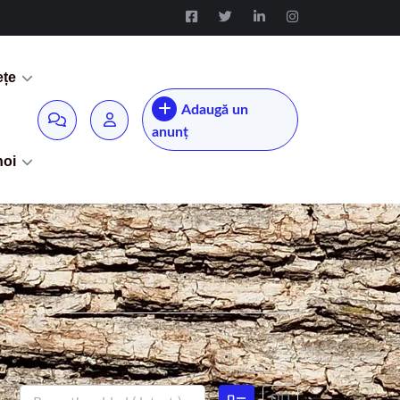
ețe
Adaugă un
anunț
noi