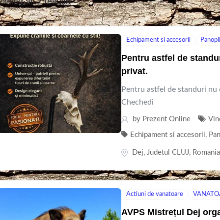
owing all 2 results
Echipament si accesorii
Panopli
Pentru astfel de standur
privat.
Pentru astfel de standuri nu 
Chechedi
by
Prezent Online
Vin
Echipament si accesorii
,
Pan
Dej
,
Judetul CLUJ
,
Romani
Actiuni de vanatoare
VANATO
AVPS Mistrețul Dej orga