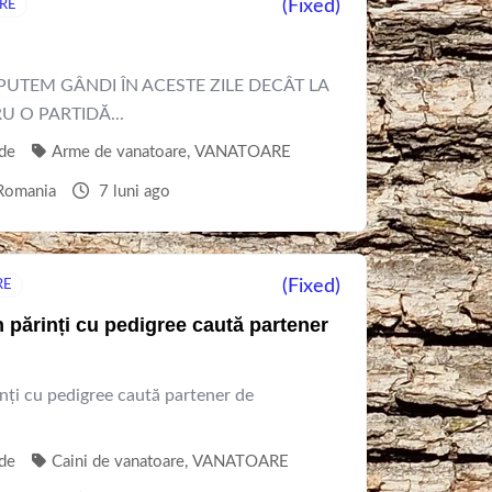
(Fixed)
RE
PUTEM GÂNDI ÎN ACESTE ZILE DECÂT LA
U O PARTIDĂ...
de
Arme de vanatoare
,
VANATOARE
Romania
7 luni ago
(Fixed)
RE
 părinți cu pedigree caută partener
nți cu pedigree caută partener de
de
Caini de vanatoare
,
VANATOARE