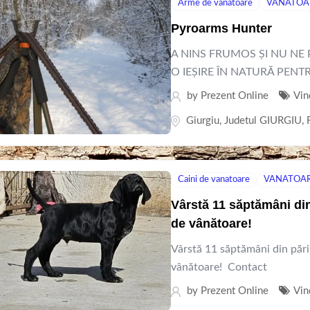
Arme de vanatoare
VANATOA
Pyroarms Hunter
A NINS FRUMOS ȘI NU NE 
O IEȘIRE ÎN NATURĂ PENTR
by
Prezent Online
Vin
Giurgiu
,
Judetul GIURGIU
,
Caini de vanatoare
VANATOA
Vârstă 11 săptămâni din
de vânătoare!
Vârstă 11 săptămâni din pări
vânătoare! Contact
by
Prezent Online
Vin