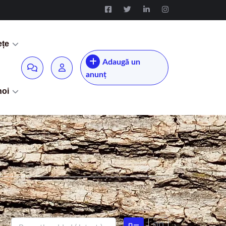
ețe
Adaugă un
anunț
noi