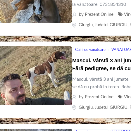
la vânătoare. 0731
by
Prezent Online
Vin
Giurgiu
,
Judetul GIURGIU
,
Caini de vanatoare
VANATOA
Mascul, vârstă 3 ani ju
Fără pedigree, se dă cu
Mascul, vârstă 3 ani jumate,
se dă cu probă in teren. Rob
by
Prezent Online
Vin
Giurgiu
,
Judetul GIURGIU
,