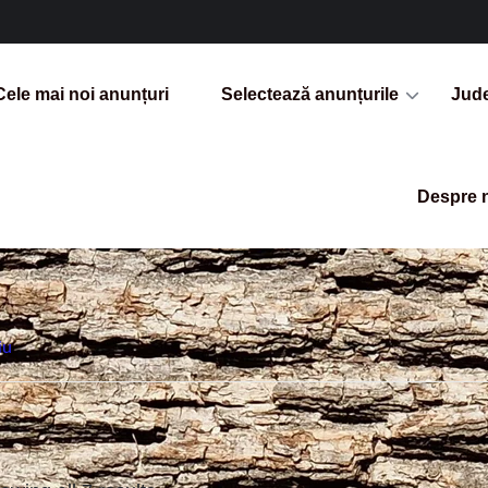
Cele mai noi anunțuri
Selectează anunțurile
Jud
Despre 
iu