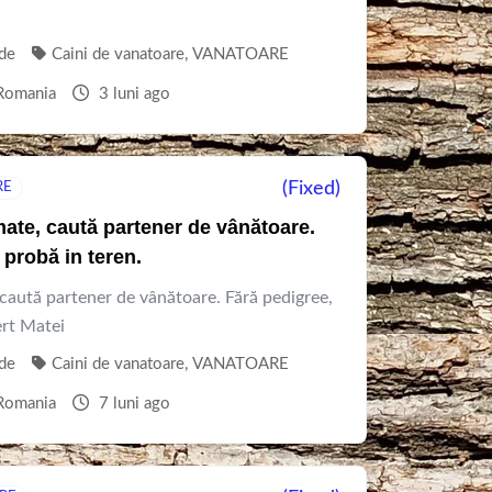
854310
de
Caini de vanatoare
,
VANATOARE
Romania
3 luni ago
(Fixed)
RE
mate, caută partener de vânătoare.
 probă in teren.
 caută partener de vânătoare. Fără pedigree,
ert Matei
de
Caini de vanatoare
,
VANATOARE
Romania
7 luni ago