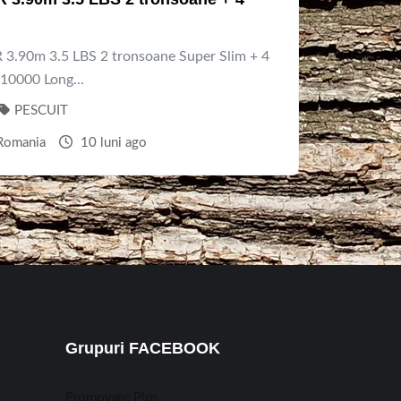
 3.90m 3.5 LBS 2 tronsoane Super Slim + 4
0000 Long...
PESCUIT
Romania
10 luni ago
Grupuri FACEBOOK
Promovare Plus