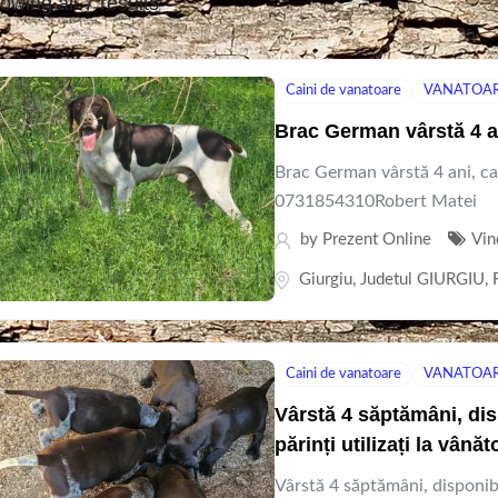
owing all 7 results
Caini de vanatoare
VANATOA
Brac German vârstă 4 a
Brac German vârstă 4 ani, ca
0731854310Robert Matei
by
Prezent Online
Vin
Giurgiu
,
Judetul GIURGIU
,
Caini de vanatoare
VANATOA
Vârstă 4 săptămâni, dis
părinți utilizați la vân
Vârstă 4 săptămâni, disponibil