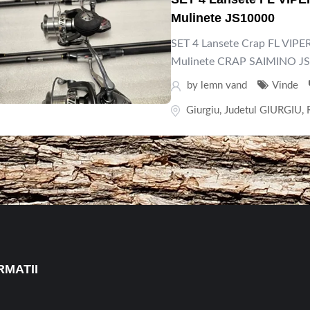
Mulinete JS10000
SET 4 Lansete Crap FL VIPER
Mulinete CRAP SAIMINO JS1
by
lemn vand
Vinde
Giurgiu
,
Judetul GIURGIU
,
RMATII