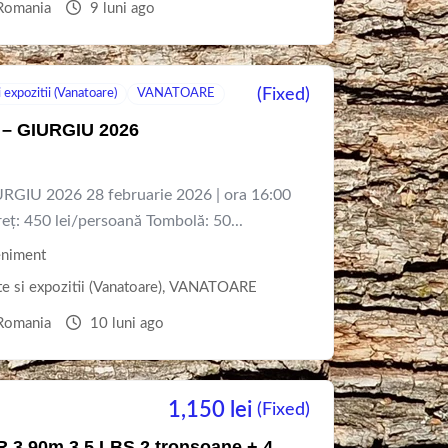
Romania
9 luni ago
(Fixed)
expozitii (Vanatoare)
VANATOARE
– GIURGIU 2026
IU 2026 28 februarie 2026 | ora 16:00
eț: 450 lei/persoană Tombolă: 50...
niment
 si expozitii (Vanatoare)
,
VANATOARE
Romania
10 luni ago
1,150
lei
(Fixed)
 3.90m 3.5 LBS 2 tronsoane + 4