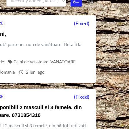
(Fixed)
RE
ni,
ută partener nou de vânătoare. Detalii la
de
Caini de vanatoare
,
VANATOARE
Romania
2 luni ago
(Fixed)
RE
ponibili 2 masculi si 3 femele, din
ătoare. 0731854310
i 2 masculi si 3 femele, din părinți utilizați