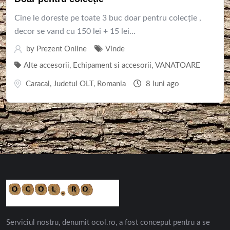
Cine le doreste pe toate 3 buc doar pentru colecție ,
decor se vand cu 150 lei + 15 lei...
by
Prezent Online
Vinde
Alte accesorii
,
Echipament si accesorii
,
VANATOARE
Caracal
,
Judetul OLT
,
Romania
8 luni ago
Serviciul nostru, denumit ocol.ro, a fost conceput pentru a se