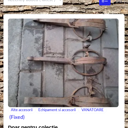
Alte accesorii
Echipament si accesorii
VANATOARE
(Fixed)
Doar pentru colecție