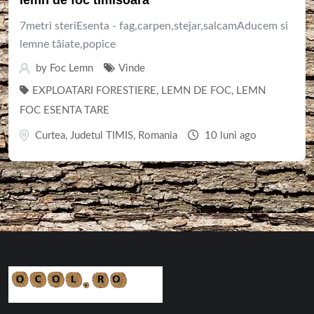
7metri steriEsenta - fag,carpen,stejar,salcamAducem si
lemne tăiate,popice
by
Foc Lemn
Vinde
EXPLOATARI FORESTIERE
,
LEMN DE FOC
,
LEMN
FOC ESENTA TARE
Curtea
,
Judetul TIMIS
,
Romania
10 luni ago