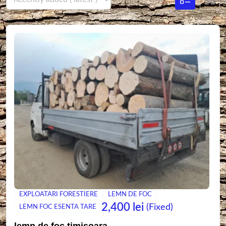
EXPLOATARI FORESTIERE
LEMN DE FOC
2,400
lei
(Fixed)
LEMN FOC ESENTA TARE
lemn de foc timisoara