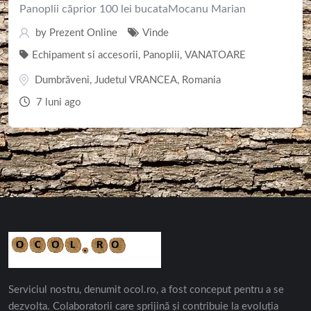
Panoplii căprior 100 lei bucataMocanu Marian
by
Prezent Online
Vinde
Echipament si accesorii
,
Panoplii
,
VANATOARE
Dumbrăveni
,
Judetul VRANCEA
,
Romania
7 luni ago
Serviciul nostru, denumit ocol.ro, a fost conceput pentru a se
dezvolta. Colaboratorii care sprijină și contribuie la evoluția