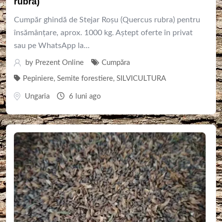
rubra)
Cumpăr ghindă de Stejar Roșu (Quercus rubra) pentru
însămânțare, aprox. 1000 kg. Aștept oferte în privat
sau pe WhatsApp la...
by
Prezent Online
Cumpăra
Pepiniere
,
Semite forestiere
,
SILVICULTURA
Ungaria
6 luni ago