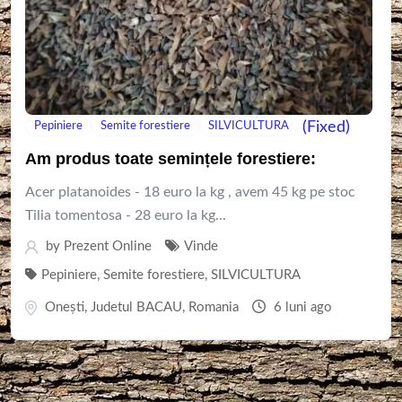
(Fixed)
Pepiniere
Semite forestiere
SILVICULTURA
Am produs toate semințele forestiere:
Acer platanoides - 18 euro la kg , avem 45 kg pe stoc
Tilia tomentosa - 28 euro la kg...
by
Prezent Online
Vinde
Pepiniere
,
Semite forestiere
,
SILVICULTURA
Oneşti
,
Judetul BACAU
,
Romania
6 luni ago