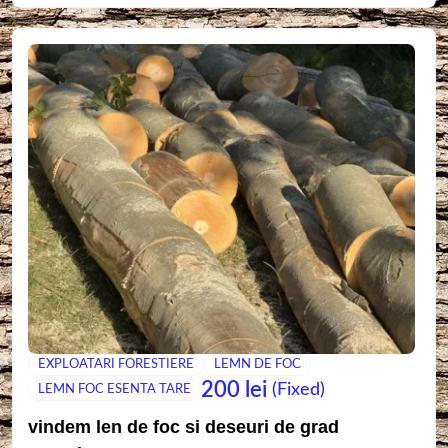
EXPLOATARI FORESTIERE
LEMN DE FOC
200
lei
(Fixed)
LEMN FOC ESENTA TARE
vindem len de foc si deseuri de grad