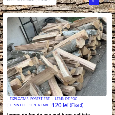
EXPLOATARI FORESTIERE
LEMN DE FOC
120
lei
(Fixed)
LEMN FOC ESENTA TARE
lemne de foc de cea mai buna calitate