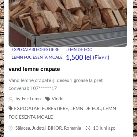
EXPLOATARI FORESTIERE
LEMN DE FOC
1,500
lei
(Fixed)
LEMN FOC ESENTA MOALE
vand lemne crapate
Vând lemne crăpate și deșeuri groase la preț
convenabil 07******17
by
Foc Lemn
Vinde
EXPLOATARI FORESTIERE
,
LEMN DE FOC
,
LEMN
FOC ESENTA MOALE
Sălacea
,
Judetul BIHOR
,
Romania
10 luni ago